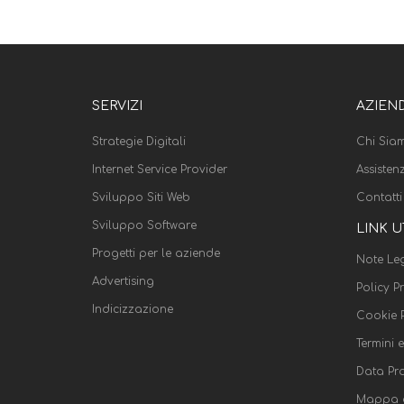
SERVIZI
AZIEN
Strategie Digitali
Chi Sia
Internet Service Provider
Assisten
Sviluppo Siti Web
Contatti
Sviluppo Software
LINK U
Progetti per le aziende
Note Leg
Advertising
Policy P
Indicizzazione
Cookie P
Termini 
Data Pr
Mappa d