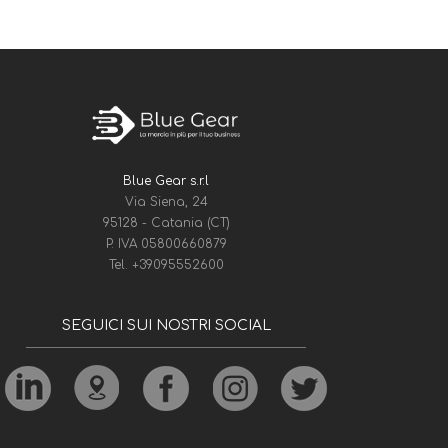
Blue Gear s.r.l
Via Siena, 24
95128 - Catania (CT)
P. IVA 05800660879
Tel.
+39095552600
SEGUICI SUI NOSTRI SOCIAL