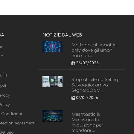
DA
NOTIZIE DAL WEB
Moltbook: il social AI-
mo
only dove gli umani
non son...
za
26/02/2026
TILI
Stop al Telemarketing
Selvaggio: arriva
ali
SegnalaOdM...
rivacy
07/02/2026
olicy
e Condizioni
Meshtastic &
MeshCore: la
otection Agreement
rivoluzione per
mandare ...
el Sito