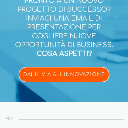
PRONTO A UN NUOVO
PROGETTO DI SUCCESSO?
INVIACI UNA EMAIL DI
PRESENTAZIONE PER
COGLIERE NUOVE
OPPORTUNITÀ DI BUSINESS.
COSA ASPETTI?
DAI IL VIA ALL'INNOVAZIONE
ADV