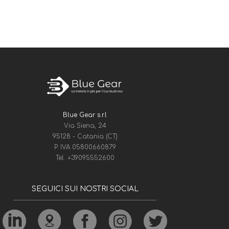
Blue Gear s.r.l
Via Siena, 24
95128 - Catania (CT)
P. IVA 05800660879
Tel.
+39095552600
SEGUICI SUI NOSTRI SOCIAL