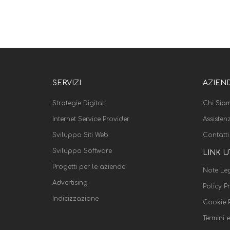
SERVIZI
AZIEN
Strategie Digitali
Chi Sia
Internet Service Provider
Assisten
Sviluppo Siti Web
Contatti
Sviluppo Software
LINK U
Progetti per le aziende
Note Leg
Advertising
Policy P
Indicizzazione
Cookie P
Termini 