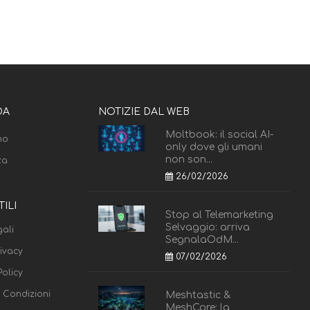
DA
NOTIZIE DAL WEB
Moltbook: il social AI-
mo
only dove gli umani
non son...
za
26/02/2026
TILI
Stop al Telemarketing
Selvaggio: arriva
ali
SegnalaOdM...
rivacy
07/02/2026
olicy
e Condizioni
Meshtastic &
MeshCore: la