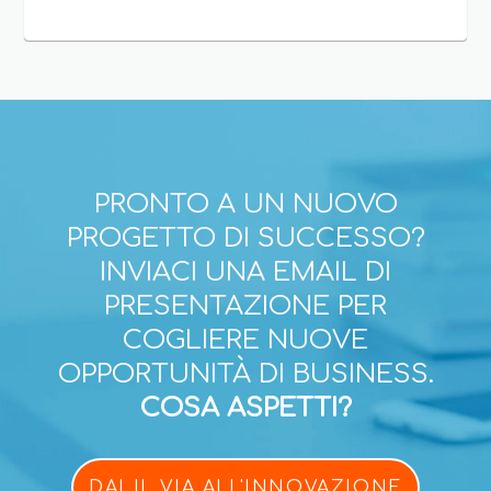
PRONTO A UN NUOVO
PROGETTO DI SUCCESSO?
INVIACI UNA EMAIL DI
PRESENTAZIONE PER
COGLIERE NUOVE
OPPORTUNITÀ DI BUSINESS.
COSA ASPETTI?
DAI IL VIA ALL'INNOVAZIONE