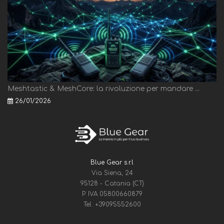
Meshtastic & MeshCore: la rivoluzione per mandare ...
26/01/2026
Blue Gear s.r.l
Via Siena, 24
95128 - Catania (CT)
P. IVA 05800660879
Tel.
+39095552600