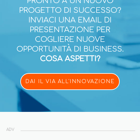
PRONTO A UN NUOVO
PROGETTO DI SUCCESSO?
INVIACI UNA EMAIL DI
PRESENTAZIONE PER
COGLIERE NUOVE
OPPORTUNITÀ DI BUSINESS.
COSA ASPETTI?
DAI IL VIA ALL'INNOVAZIONE
ADV