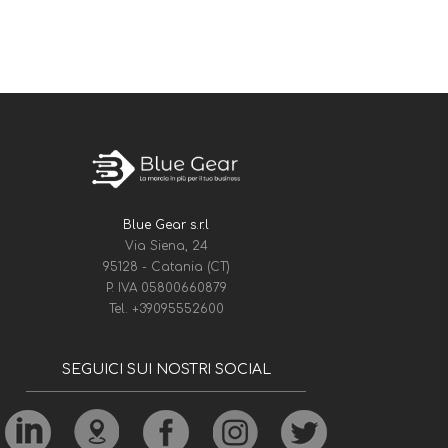
Blue Gear s.r.l
Via Siena, 24
95128 - Catania (CT)
P. IVA 05800660879
Tel.
+39095552600
SEGUICI SUI NOSTRI SOCIAL