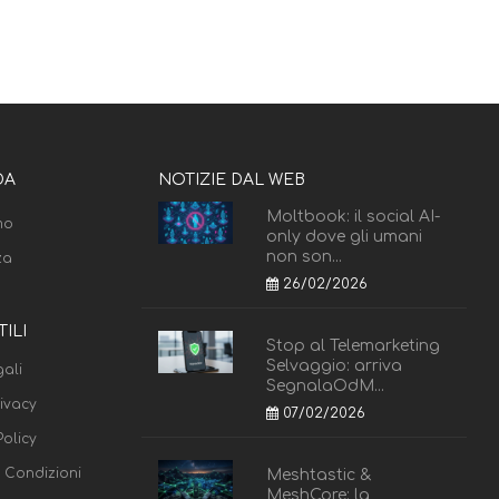
DA
NOTIZIE DAL WEB
Moltbook: il social AI-
mo
only dove gli umani
non son...
za
26/02/2026
TILI
Stop al Telemarketing
Selvaggio: arriva
ali
SegnalaOdM...
rivacy
07/02/2026
olicy
e Condizioni
Meshtastic &
MeshCore: la