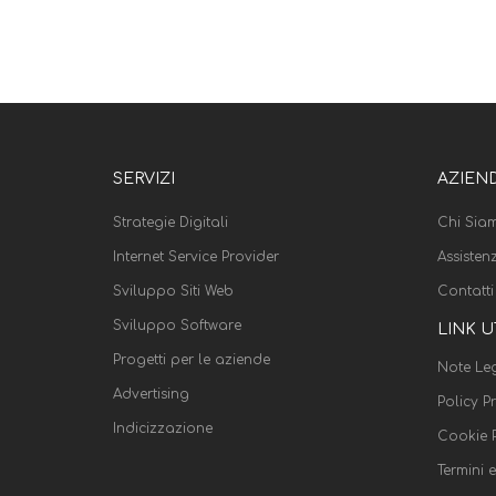
SERVIZI
AZIEN
Strategie Digitali
Chi Sia
Internet Service Provider
Assisten
Sviluppo Siti Web
Contatti
Sviluppo Software
LINK U
Progetti per le aziende
Note Leg
Advertising
Policy P
Indicizzazione
Cookie P
Termini 