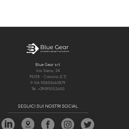
Blue Gear s.r.l
Via Siena, 24
95128 - Catania (CT)
P. IVA 05800660879
Tel.
+39095552600
SEGUICI SUI NOSTRI SOCIAL