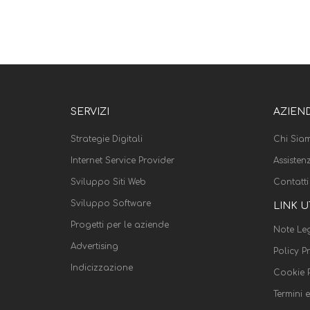
SERVIZI
AZIEN
Strategie Digitali
Chi Sia
Internet Service Provider
Assisten
Sviluppo Siti Web
Contatti
Sviluppo Software
LINK U
Progetti per le aziende
Note Leg
Advertising
Policy P
Indicizzazione
Cookie P
Termini 