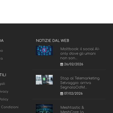
DA
NOTIZIE DAL WEB
Moltbook: il social AI-
mo
only dove gli umani
non son...
za
26/02/2026
TILI
Stop al Telemarketing
Selvaggio: arriva
ali
SegnalaOdM...
rivacy
07/02/2026
olicy
e Condizioni
Meshtastic &
MeshCore: la