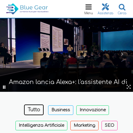
Toggle
navigation
Menu
Assistenza
Cerca
Amazon lancia Alexa+: l'assistente AI di
nuova generazione rivoluziona la casa
intelligente
Tutto
Business
Innovazione
Intelligenza Artificiale
Marketing
SEO