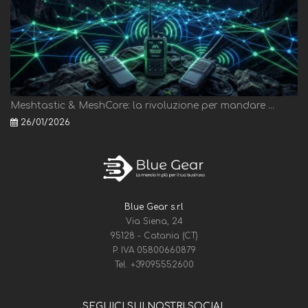
Meshtastic & MeshCore: la rivoluzione per mandare ...
26/01/2026
Blue Gear s.r.l
Via Siena, 24
95128 - Catania (CT)
P. IVA 05800660879
Tel.
+39095552600
SEGUICI SUI NOSTRI SOCIAL