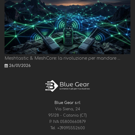
Meshtastic & MeshCore: la rivoluzione per mandare ...
26/01/2026
Blue Gear s.r.l
Via Siena, 24
95128 - Catania (CT)
P. IVA 05800660879
Tel.
+39095552600