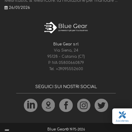
Meshtastic & MeshCore: la rivoluzione per mandare ...
26/01/2026
Blue Gear s.r.l
Via Siena, 24
95128 - Catania (CT)
P. IVA 05800660879
Tel.
+39095552600
SEGUICI SUI NOSTRI SOCIAL
Assistenza
Blue Gear
© 1975-2026