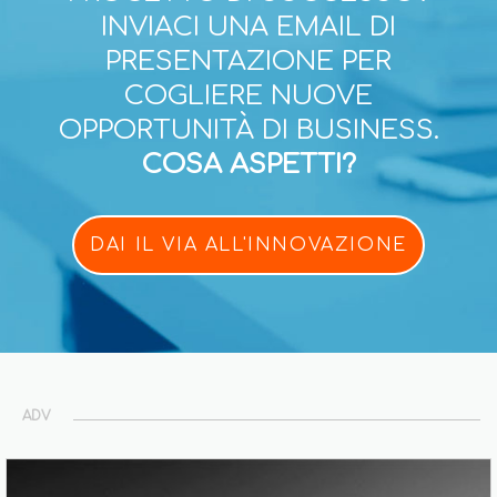
INVIACI UNA EMAIL DI
PRESENTAZIONE PER
COGLIERE NUOVE
OPPORTUNITÀ DI BUSINESS.
COSA ASPETTI?
DAI IL VIA ALL'INNOVAZIONE
ADV