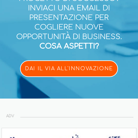
INVIACI UNA EMAIL DI
PRESENTAZIONE PER
COGLIERE NUOVE
OPPORTUNITÀ DI BUSINESS.
COSA ASPETTI?
DAI IL VIA ALL'INNOVAZIONE
ADV