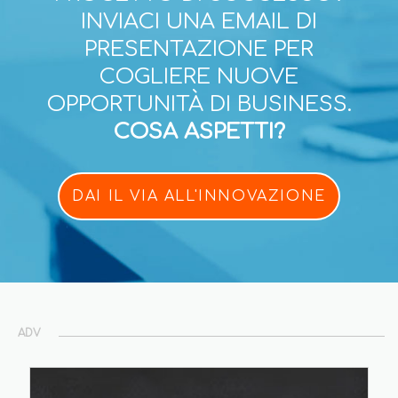
INVIACI UNA EMAIL DI
PRESENTAZIONE PER
COGLIERE NUOVE
OPPORTUNITÀ DI BUSINESS.
COSA ASPETTI?
DAI IL VIA ALL'INNOVAZIONE
ADV