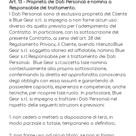
Art. 13 - Proprietà dei Dati Personali e nomina a
Responsabile del trattamento.
I Dati Personali sono di esclusiva proprietà del Cliente
e Blue Gear s.r.l. si impegna a non farne alcun uso
diverso da quello previsto per l’adempimento del
Contratto. In particolare, con la sottoscrizione del
presente Contratto, ai sensi dell’art. 28 del
Regolamento Privacy, il Cliente, avendo ritenutoBlue
Gear s.r.l. soggetto idoneo ed affidabile, nomina Blue
Gear s.r.l.Responsabile per il trattamento dei Dati
Personali. Blue Gear s.r.l.accetta tale nomina
contestualmente alla propria sottoscrizione,
confermando la diretta ed approfondita conoscenza
degli obblighi con essa assunti e garantendo di
possedere capacità, esperienza e competenze, anche
tecniche, per ricoprire tale ruolo. In particolare, Blue
Gear s.r.l. si impegna a trattare i Dati Personali nel
rispetto delle seguenti istruzioni e previsioni:
1. non cederli o metterli a disposizione di terzi, in
modo parziale o totale, temporaneo o definitivo;
2. non farne uso ad alcun titolo, se non in forma