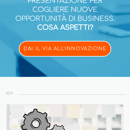
PRESENTAZIONE PER
COGLIERE NUOVE
OPPORTUNITÀ DI BUSINESS.
COSA ASPETTI?
DAI IL VIA ALL'INNOVAZIONE
ADV