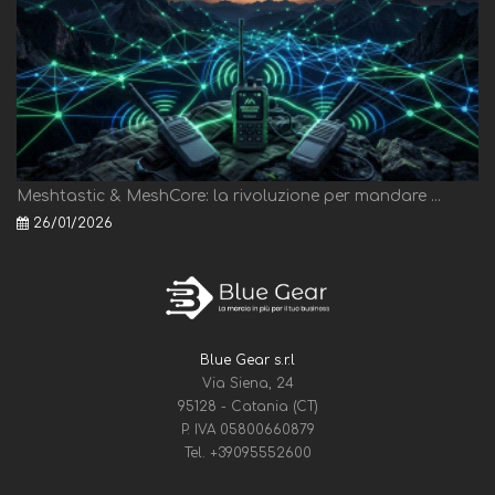
Meshtastic & MeshCore: la rivoluzione per mandare ...
26/01/2026
Blue Gear s.r.l
Via Siena, 24
95128 - Catania (CT)
P. IVA 05800660879
Tel.
+39095552600