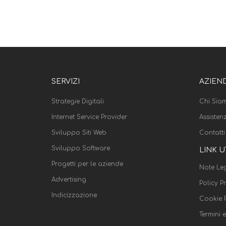
SERVIZI
AZIEN
Strategie Digitali
Chi Sia
Internet Service Provider
Assisten
Sviluppo Siti Web
Contatti
Sviluppo Software
LINK U
Progetti per le aziende
Note Leg
Advertising
Policy P
Indicizzazione
Cookie P
Termini 