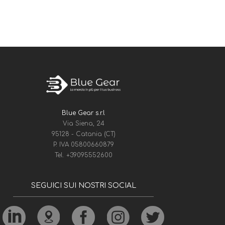
Blue Gear s.r.l
Via Siena, 24
95128 - Catania (CT)
P. IVA 05800660879
Tel.
+39095552600
SEGUICI SUI NOSTRI SOCIAL