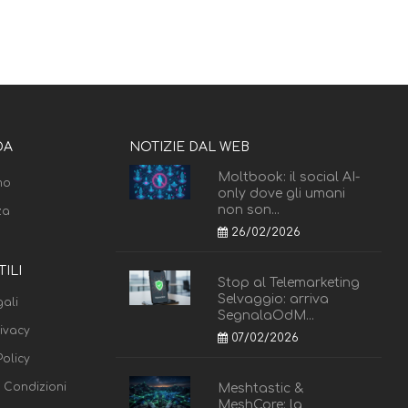
DA
NOTIZIE DAL WEB
Moltbook: il social AI-
mo
only dove gli umani
non son...
za
26/02/2026
TILI
Stop al Telemarketing
Selvaggio: arriva
ali
SegnalaOdM...
rivacy
07/02/2026
olicy
e Condizioni
Meshtastic &
MeshCore: la