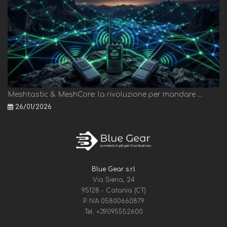
Meshtastic & MeshCore: la rivoluzione per mandare ...
26/01/2026
Blue Gear s.r.l
Via Siena, 24
95128 - Catania (CT)
P. IVA 05800660879
Tel.
+39095552600