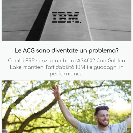
Le ACG sono diventate un problema?
Cambi ERP senza cambiare AS400? Con Golden
Lake mantieni l'affidabilità IBM i e guadagni in
performance.