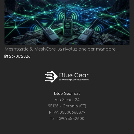
Meshtastic & MeshCore: la rivoluzione per mandare ...
26/01/2026
Blue Gear s.r.l
Via Siena, 24
95128 - Catania (CT)
P. IVA 05800660879
Tel.
+39095552600