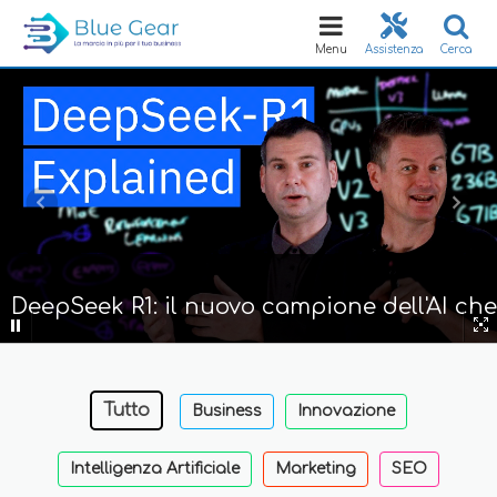
Toggle
navigation
Menu
Assistenza
Cerca
DeepSeek R1: il nuovo campione dell'AI che
sfida OpenAI a costi ridotti
Tutto
Business
Innovazione
Intelligenza Artificiale
Marketing
SEO