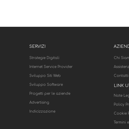
SERVIZI
AZIEN
Strategie Digitali
Chi Sia
Internet Service Provider
Assisten
Sviluppo Siti Web
Contatti
Sviluppo Software
LINK U
Progetti per le aziende
Note Leg
Advertising
Policy P
Indicizzazione
Cookie P
Termini 