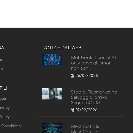
DA
NOTIZIE DAL WEB
Moltbook: il social AI-
mo
only dove gli umani
non son...
za
26/02/2026
TILI
Stop al Telemarketing
Selvaggio: arriva
ali
SegnalaOdM...
rivacy
07/02/2026
olicy
e Condizioni
Meshtastic &
MeshCore: la