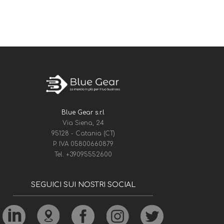
Blue Gear s.r.l
Via Siena, 24
95128 - Catania (CT)
P. IVA 05800660879
Tel.
+39095552600
SEGUICI SUI NOSTRI SOCIAL