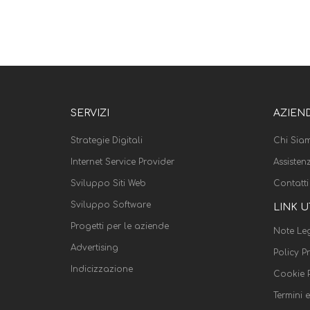
SERVIZI
AZIEN
Strategie Digitali
Chi Sia
Internet Service Provider
Assisten
Sviluppo Siti Web
Contatti
Sviluppo Software
LINK U
Progetti per le aziende
Note Leg
Advertising
Policy P
Indicizzazione
Cookie P
Termini 