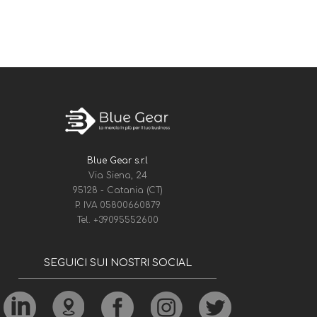
Blue Gear s.r.l
Via Siena, 24
95128 - Catania (CT)
P. IVA 05800660879
Tel.
+39095552600
SEGUICI SUI NOSTRI SOCIAL