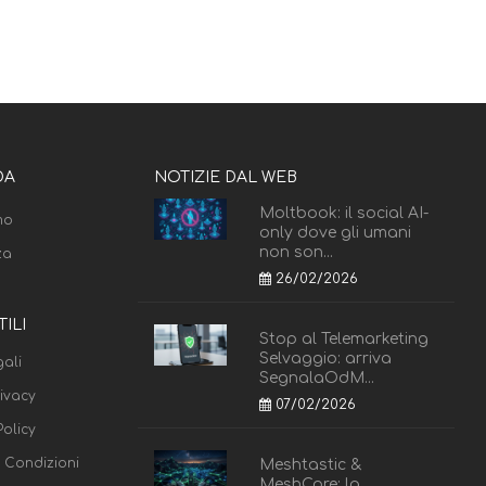
DA
NOTIZIE DAL WEB
Moltbook: il social AI-
mo
only dove gli umani
non son...
za
26/02/2026
TILI
Stop al Telemarketing
Selvaggio: arriva
ali
SegnalaOdM...
rivacy
07/02/2026
olicy
e Condizioni
Meshtastic &
MeshCore: la