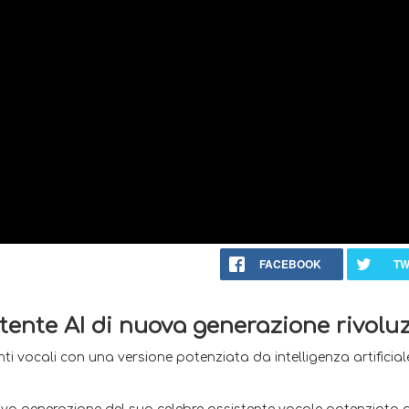
FACEBOOK
TW
stente AI di nuova generazione rivoluz
stenti vocali con una versione potenziata da intelligenza artifi