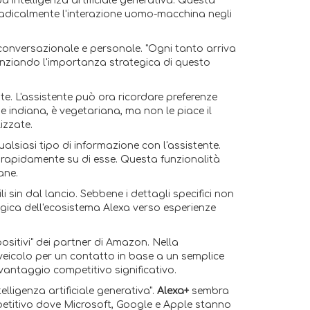
 intelligenza artificiale generativa. Questa
radicalmente l'interazione uomo-macchina negli
 conversazionale e personale. "Ogni tanto arriva
nziando l'importanza strategica di questo
. L'assistente può ora ricordare preferenze
e indiana, è vegetariana, ma non le piace il
izzate.
alsiasi tipo di informazione con l'assistente.
re rapidamente su di esse. Questa funzionalità
ane.
ili sin dal lancio. Sebbene i dettagli specifici non
gica dell'ecosistema Alexa verso esperienze
spositivi" dei partner di Amazon. Nella
eicolo per un contatto in base a un semplice
vantaggio competitivo significativo.
lligenza artificiale generativa".
Alexa+
sembra
petitivo dove Microsoft, Google e Apple stanno