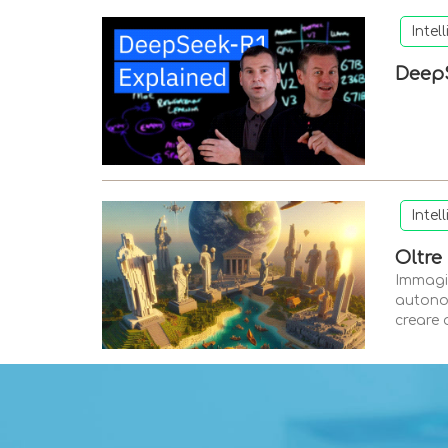
Intel
DeepS
Intel
Oltre
Immagi
autonom
creare 