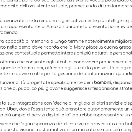
ova generazione del suo celebre assistente vocale potenziato da
capacità dell'assistente virtuale, promettendo di trasformare 
à avanzate che la rendono significativamente più intelligente,
o un rappresentante di Amazon durante la presentazione, evide
'azienda.
a capacità di memoria a lungo termine notevolmente migliorate
trato nella demo dove ricorda che "a Mary piace la cucina greca 
zione contestuale permette interazioni più naturali e personal
taforma che consente agli utenti di condividere praticamente qu
queste informazioni, offrendo agli utenti la possibilità di agi
stente davvero utile per la gestione delle informazioni quotidi
 funzionalità progettate specificamente per i
bambini
, disponib
nzione al pubblico più giovane suggerisce un'espansione strate
 la sua integrazione con "decine di migliaia di altri servizi e di
con
Uber
, dove l'assistente può prenotare autonomamente un v
più ampio di servizi digitali e IoT potrebbe rappresentare un 
e che "ogni esperienza del cliente verrà reinventata con l'inte
so questa visione trasformativa, in un mercato sempre più com