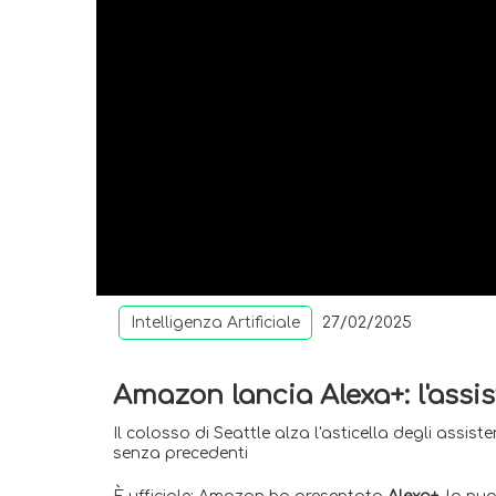
Intelligenza Artificiale
27/02/2025
Amazon lancia Alexa+: l'assi
Il colosso di Seattle alza l'asticella degli assi
senza precedenti