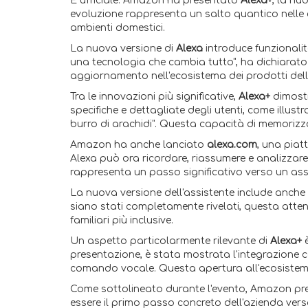
È ufficiale: Amazon ha presentato
Alexa+
, la nu
evoluzione rappresenta un salto quantico nelle 
ambienti domestici.
La nuova versione di
Alexa
introduce funzionalit
una tecnologia che cambia tutto", ha dichiarat
aggiornamento nell'ecosistema dei prodotti dell
Tra le innovazioni più significative,
Alexa+
dimostr
specifiche e dettagliate degli utenti, come illus
burro di arachidi". Questa capacità di memorizza
Amazon ha anche lanciato
alexa.com
, una piat
Alexa può ora ricordare, riassumere e analizzare 
rappresenta un passo significativo verso un assi
La nuova versione dell'assistente include anche
siano stati completamente rivelati, questa atte
familiari più inclusive.
Un aspetto particolarmente rilevante di
Alexa+
è
presentazione, è stata mostrata l'integrazione 
comando vocale. Questa apertura all'ecosistema 
Come sottolineato durante l'evento, Amazon preved
essere il primo passo concreto dell'azienda ver