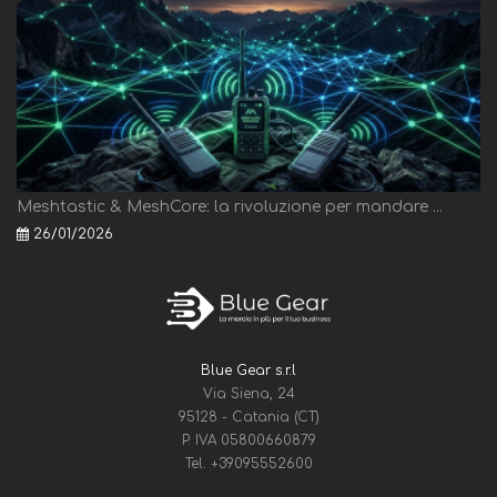
Meshtastic & MeshCore: la rivoluzione per mandare ...
26/01/2026
Blue Gear s.r.l
Via Siena, 24
95128 - Catania (CT)
P. IVA 05800660879
Tel.
+39095552600