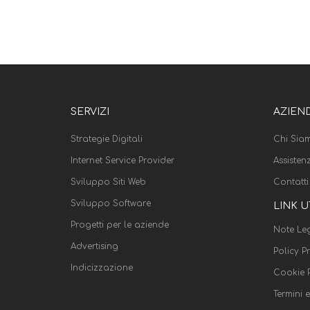
SERVIZI
AZIEN
Strategie Digitali
Chi Sia
Internet Service Provider
Assisten
Sviluppo Siti Web
Contatti
Sviluppo Software
LINK U
Progetti per le aziende
Note Leg
Advertising
Policy P
Indicizzazione
Cookie P
Termini 