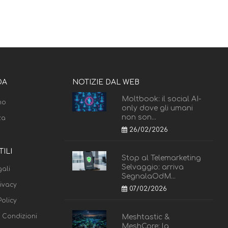
DA
NOTIZIE DAL WEB
Moltbook: il social AI-
mo
only dove gli umani
non son...
za
26/02/2026
TILI
Stop al Telemarketing
Selvaggio: arriva
ali
SegnalaOdM...
rivacy
07/02/2026
olicy
e Condizioni
Meshtastic &
MeshCore: la