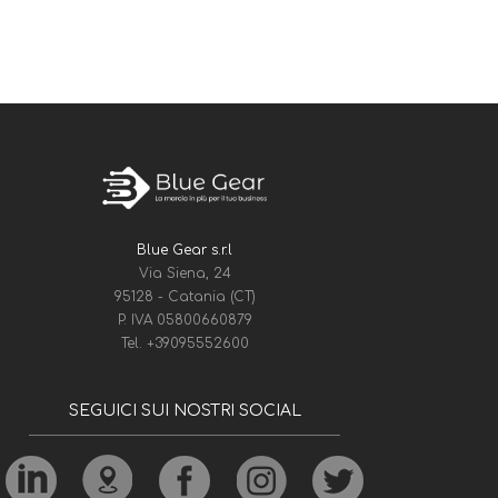
Blue Gear s.r.l
Via Siena, 24
95128 - Catania (CT)
P. IVA 05800660879
Tel.
+39095552600
SEGUICI SUI NOSTRI SOCIAL