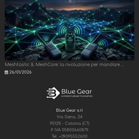
Meshtastic & MeshCore: la rivoluzione per mandare ...
26/01/2026
Blue Gear s.r.l
Via Siena, 24
95128 - Catania (CT)
P. IVA 05800660879
Tel.
+39095552600