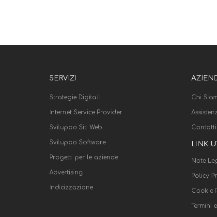
SERVIZI
AZIEN
Strategie Digitali
Chi Sia
Internet Service Provider
Assisten
Sviluppo Siti Web
Contatti
Sviluppo Software
LINK U
Progetti per le aziende
Note Leg
Advertising
Policy P
Indicizzazione
Cookie P
Termini 