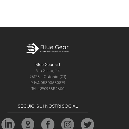
Blue Gear s.r.l
Via Siena, 24
95128 - Catania (CT)
P. IVA 05800660879
Tel.
+39095552600
SEGUICI SUI NOSTRI SOCIAL