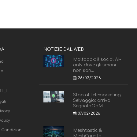
DA
NOTIZIE DAL WEB
Moltbook: il social AI-
mo
only dove gli umani
non son...
za
26/02/2026
TILI
Stop al Telemarketing
Selvaggio: arriva
ali
SegnalaOdM...
rivacy
07/02/2026
olicy
e Condizioni
Meshtastic &
MeshCore: la