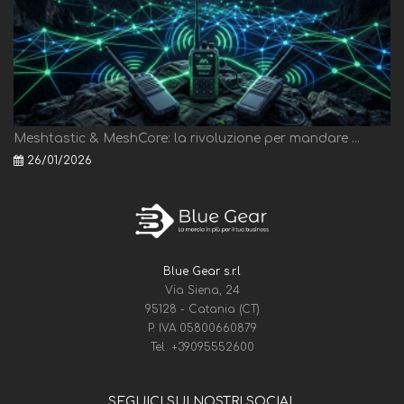
Meshtastic & MeshCore: la rivoluzione per mandare ...
26/01/2026
Blue Gear s.r.l
Via Siena, 24
95128 - Catania (CT)
P. IVA 05800660879
Tel.
+39095552600
SEGUICI SUI NOSTRI SOCIAL