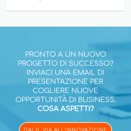
PRONTO A UN NUOVO
PROGETTO DI SUCCESSO?
INVIACI UNA EMAIL DI
PRESENTAZIONE PER
COGLIERE NUOVE
OPPORTUNITÀ DI BUSINESS.
COSA ASPETTI?
DAI IL VIA ALL'INNOVAZIONE