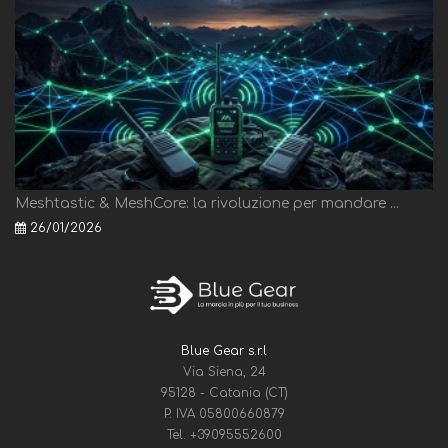
Meshtastic & MeshCore: la rivoluzione per mandare ...
26/01/2026
Blue Gear s.r.l
Via Siena, 24
95128 - Catania (CT)
P. IVA 05800660879
Tel.
+39095552600