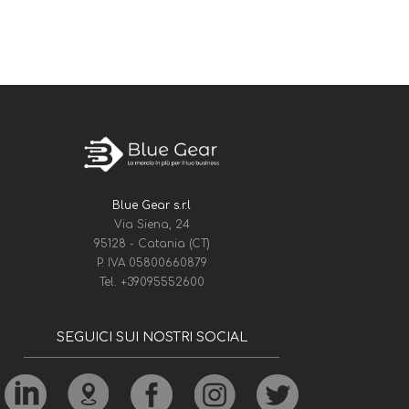
Blue Gear s.r.l
Via Siena, 24
95128 - Catania (CT)
P. IVA 05800660879
Tel.
+39095552600
SEGUICI SUI NOSTRI SOCIAL