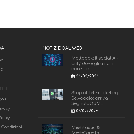
DA
NOTIZIE DAL WEB
Moltbook: il social AI-
mo
only dove gli umani
non son...
za
26/02/2026
TILI
Stop al Telemarketing
Selvaggio: arriva
ali
SegnalaOdM...
rivacy
07/02/2026
olicy
e Condizioni
Meshtastic &
MeshCore: la