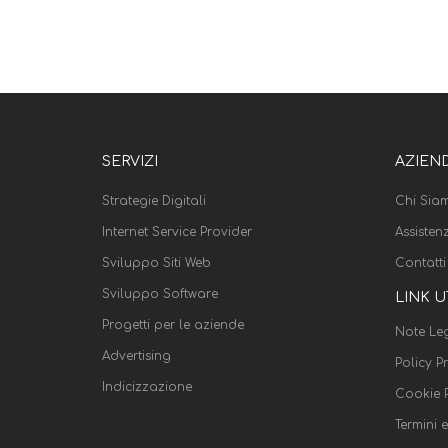
SERVIZI
AZIEN
Strategie Digitali
Chi Sia
Internet Service Provider
Assisten
Sviluppo Siti Web
Contatti
Sviluppo Software
LINK U
Progetti per le aziende
Note Leg
Advertising
Policy P
Indicizzazione
Cookie P
Termini 