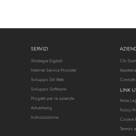
SERVIZI
AZIEN
Strategie Digitali
Chi Sia
Internet Service Provider
Assisten
Sviluppo Siti Web
Contatti
Sviluppo Software
LINK U
Progetti per le aziende
Note Leg
Advertising
Policy P
Indicizzazione
Cookie P
Termini 