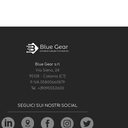
Blue Gear s.r.l
Via Siena, 24
95128 - Catania (CT)
P. IVA 05800660879
Tel.
+39095552600
SEGUICI SUI NOSTRI SOCIAL