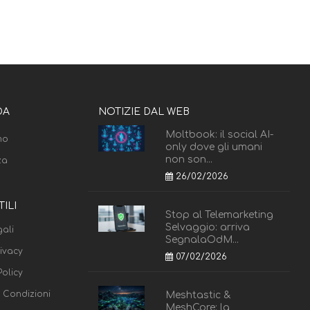
DA
NOTIZIE DAL WEB
Moltbook: il social AI-
mo
only dove gli umani
non son...
za
26/02/2026
TILI
Stop al Telemarketing
Selvaggio: arriva
ali
SegnalaOdM...
rivacy
07/02/2026
olicy
e Condizioni
Meshtastic &
MeshCore: la