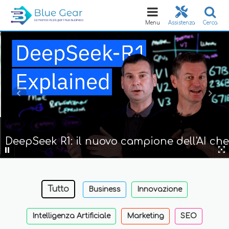
Toggle
navigation
Menu
Assistenza
Cerca
DeepSeek R1: il nuovo campione dell'AI che
sfida OpenAI a costi ridotti
Tutto
Business
Innovazione
Intelligenza Artificiale
Marketing
SEO