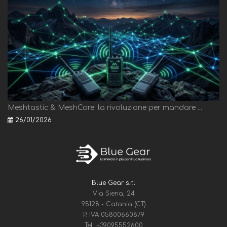
Meshtastic & MeshCore: la rivoluzione per mandare ...
26/01/2026
Blue Gear s.r.l
Via Siena, 24
95128 - Catania (CT)
P. IVA 05800660879
Tel.
+39095552600