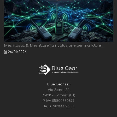
Meshtastic & MeshCore: la rivoluzione per mandare ...
26/01/2026
Blue Gear s.r.l
Via Siena, 24
95128 - Catania (CT)
P. IVA 05800660879
Tel.
+39095552600