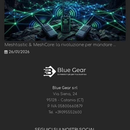
Meshtastic & MeshCore: la rivoluzione per mandare ...
26/01/2026
Blue Gear s.r.l
Via Siena, 24
95128 - Catania (CT)
P. IVA 05800660879
Tel.
+39095552600
SEGUICI SUI NOSTRI SOCIAL