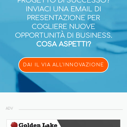
PROGETTO DI SUCCESSO?
INVIACI UNA EMAIL DI
PRESENTAZIONE PER
COGLIERE NUOVE
OPPORTUNITÀ DI BUSINESS.
COSA ASPETTI?
DAI IL VIA ALL'INNOVAZIONE
ADV