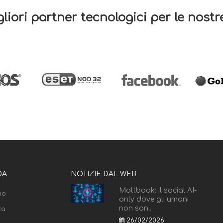
gliori partner tecnologici per le nost
DA
NOTIZIE DAL WEB
Moltbook: il social AI-
mo
only dove gli umani
non son...
za
26/02/2026