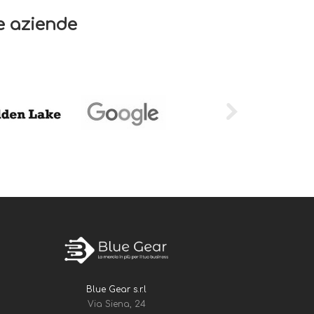
re aziende
Blue Gear s.r.l
Via Siena, 24