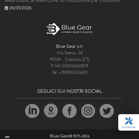
Meshtastic & MeshCore: la rivoluzione per mandare ...
26/01/2026
Blue Gear s.r.l
Via Siena, 24
95128 - Catania (CT)
P. IVA 05800660879
Tel.
+39095552600
SEGUICI SUI NOSTRI SOCIAL
Assistenza
Blue Gear
© 1975-2026