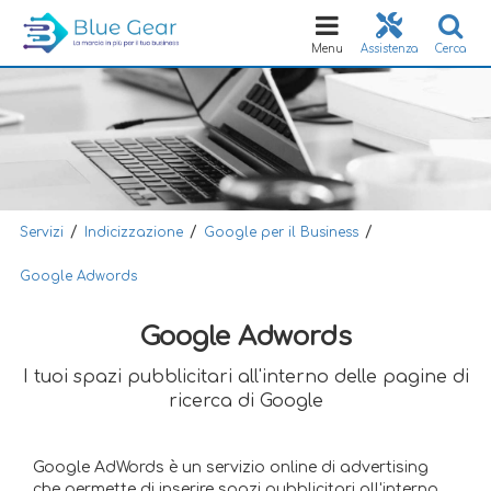
Toggle
navigation
Menu
Assistenza
Cerca
/
/
/
Servizi
Indicizzazione
Google per il Business
Google Adwords
Google Adwords
I tuoi spazi pubblicitari all'interno delle pagine di
ricerca di Google
Google AdWords è un servizio online di advertising
che permette di inserire spazi pubblicitari all'interno