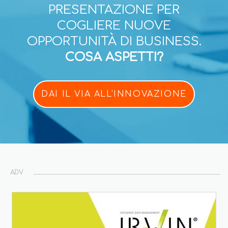
PRESENTAZIONE PER
COGLIERE NUOVE
OPPORTUNITÀ DI BUSINESS.
COSA ASPETTI?
DAI IL VIA ALL'INNOVAZIONE
ADV