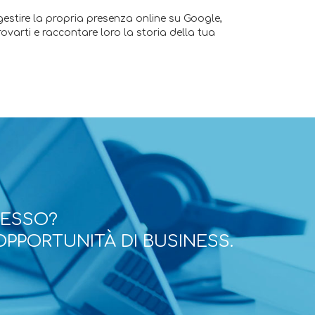
estire la propria presenza online su Google,
rovarti e raccontare loro la storia della tua
CESSO?
OPPORTUNITÀ DI BUSINESS.