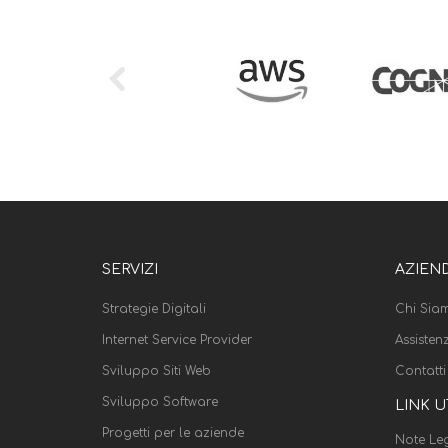
SERVIZI
AZIEN
Strategie Digitali
Chi Sia
Internet Service Provider
Assisten
Sviluppo Siti Web
Contatti
Sviluppo Software
LINK U
Progetti per le aziende
Note Leg