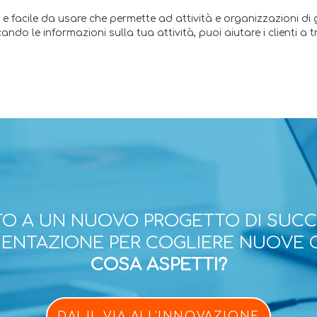
 facile da usare che permette ad attività e organizzazioni di g
do le informazioni sulla tua attività, puoi aiutare i clienti a t
O A UN NUOVO PROGETTO DI SUC
ESENTAZIONE PER COGLIERE NUOVE 
COSA ASPETTI?
DAI IL VIA ALL'INNOVAZIONE