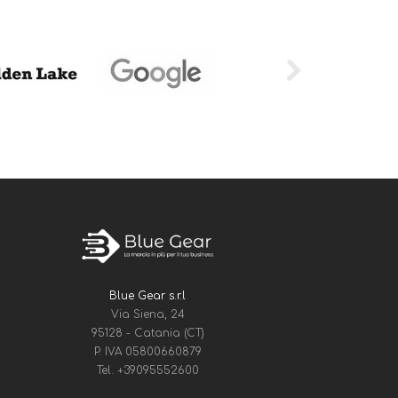
Blue Gear s.r.l
Via Siena, 24
95128 - Catania (CT)
P. IVA 05800660879
Tel.
+39095552600