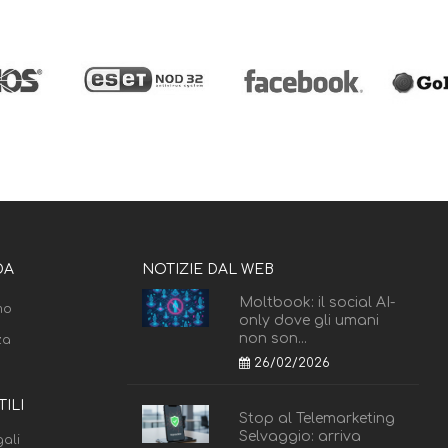
DA
NOTIZIE DAL WEB
Moltbook: il social AI-
mo
only dove gli umani
non son...
za
26/02/2026
TILI
Stop al Telemarketing
Selvaggio: arriva
ali