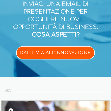
INVIACI UNA EMAIL DI
PRESENTAZIONE PER
COGLIERE NUOVE
OPPORTUNITÀ DI BUSINESS.
COSA ASPETTI?
DAI IL VIA ALL'INNOVAZIONE
ADV