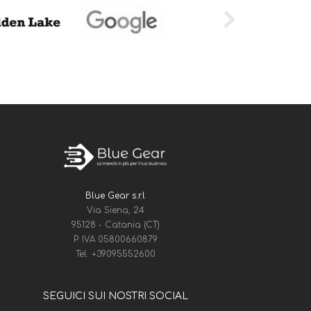
Blue Gear s.r.l
Via Siena, 24
95128 - Catania (CT)
P. IVA 05800660879
Tel.
+39095552600
SEGUICI SUI NOSTRI SOCIAL