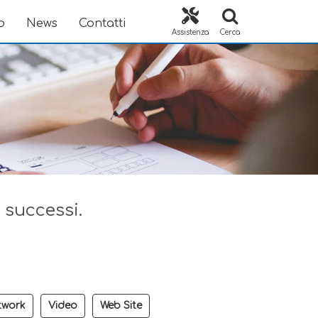
o
News
Contatti
Assistenza
Cerca
i successi.
twork
Video
Web Site