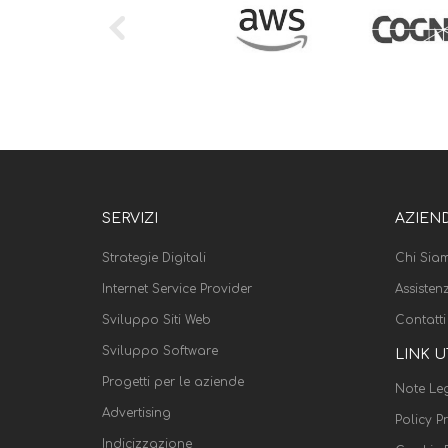
SERVIZI
AZIEN
Strategie Digitali
Chi Sia
Internet Service Provider
Assisten
Sviluppo Siti Web
Contatti
Sviluppo Software
LINK U
Progetti per le aziende
Note Leg
Advertising
Policy P
Indicizzazione