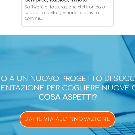
Semplice, Rapida, Inviata
Software di fatturazione elettronica a
supporto della gestione di attività
comme...
O A UN NUOVO PROGETTO DI SUC
ESENTAZIONE PER COGLIERE NUOVE 
COSA ASPETTI?
DAI IL VIA ALL'INNOVAZIONE