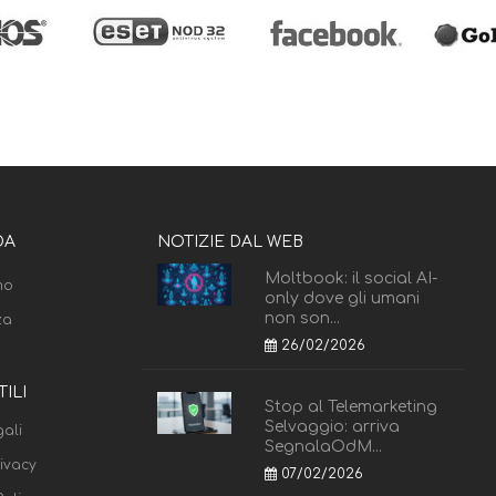
DA
NOTIZIE DAL WEB
Moltbook: il social AI-
mo
only dove gli umani
non son...
za
26/02/2026
TILI
Stop al Telemarketing
Selvaggio: arriva
ali
SegnalaOdM...
rivacy
07/02/2026