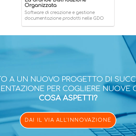
La Grande Distribuzione
Organizzata
Software di creazione e gestione
documentazione prodotti nelle GDO
O A UN NUOVO PROGETTO DI SUC
ESENTAZIONE PER COGLIERE NUOVE 
COSA ASPETTI?
DAI IL VIA ALL'INNOVAZIONE