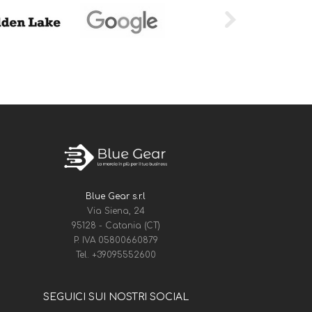
Blue Gear s.r.l
Via Siena, 24
95128 - Catania (CT)
P. IVA 05800660879
Tel.
+39095552600
SEGUICI SUI NOSTRI SOCIAL