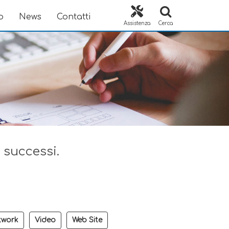
o
News
Contatti
Assistenza
Cerca
i successi.
twork
Video
Web Site