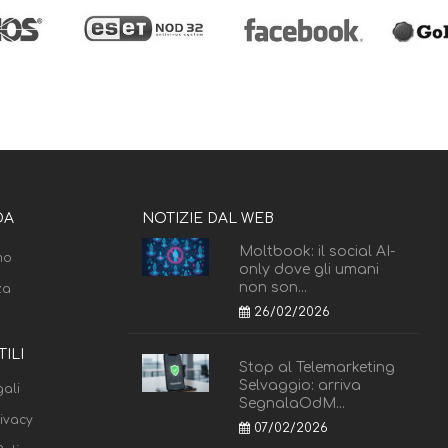
DA
NOTIZIE DAL WEB
Moltbook: il social AI-
mo
only dove gli umani
non son...
za
26/02/2026
TILI
Stop al Telemarketing
Selvaggio: arriva
ali
SegnalaOdM...
rivacy
07/02/2026