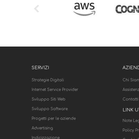
SERVIZI
AZIEN
Strategie Digitali
Chi Sia
Internet Service Provider
Assisten
Sviluppo Siti Web
Contatti
Sviluppo Software
LINK U
Progetti per le aziende
Note Leg
Advertising
Policy P
Indicizzazione