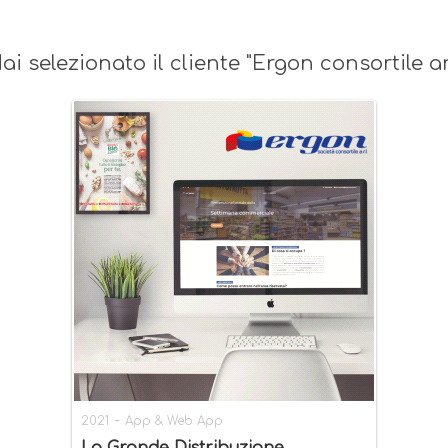
ai selezionato il cliente "Ergon consortile ar
-
2021
App & Web App