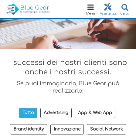
Toggle
navigation
Menu
Assistenza
Cerca
I successi dei nostri clienti sono
anche i nostri successi.
Se puoi immaginarlo, Blue Gear può
realizzarlo!
Tutto
Advertising
App & Web App
Brand identity
Innovazione
Social Network