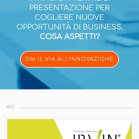
PRESENTAZIONE PER
COGLIERE NUOVE
OPPORTUNITÀ DI BUSINESS.
COSA ASPETTI?
DAI IL VIA ALL'INNOVAZIONE
ADV