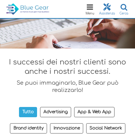
Toggle
navigation
Menu
Assistenza
Cerca
I successi dei nostri clienti sono
anche i nostri successi.
Se puoi immaginarlo, Blue Gear può
realizzarlo!
Tutto
Advertising
App & Web App
Brand identity
Innovazione
Social Network