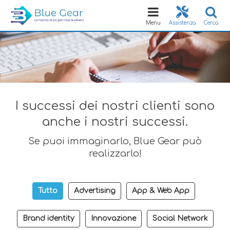
Toggle
navigation
Menu
Assistenza
Cerca
I successi dei nostri clienti sono
anche i nostri successi.
Se puoi immaginarlo, Blue Gear può
realizzarlo!
Tutto
Advertising
App & Web App
Brand identity
Innovazione
Social Network