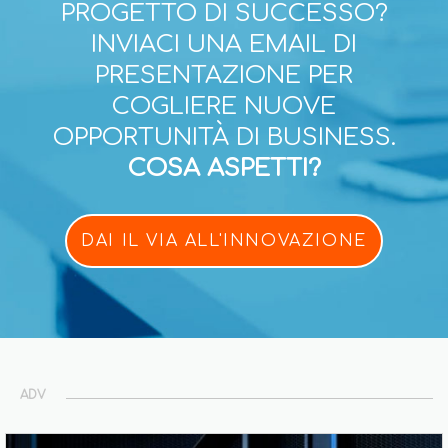
PROGETTO DI SUCCESSO?
INVIACI UNA EMAIL DI
PRESENTAZIONE PER
COGLIERE NUOVE
OPPORTUNITÀ DI BUSINESS.
COSA ASPETTI?
DAI IL VIA ALL'INNOVAZIONE
ADV