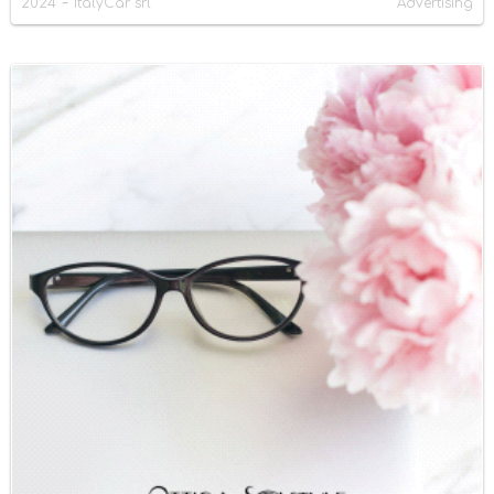
-
2024
ItalyCar srl
Advertising