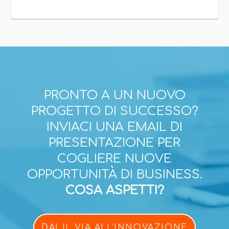
PRONTO A UN NUOVO
PROGETTO DI SUCCESSO?
INVIACI UNA EMAIL DI
PRESENTAZIONE PER
COGLIERE NUOVE
OPPORTUNITÀ DI BUSINESS.
COSA ASPETTI?
DAI IL VIA ALL'INNOVAZIONE