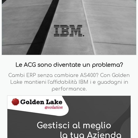
Le ACG sono diventate un problema?
Cambi ERP senza cambiare AS400? Con Golden
Lake mantieni l'affidabilità IBM i e guadagni in
performance.