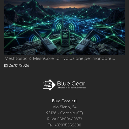
Meshtastic & MeshCore: la rivoluzione per mandare ...
26/01/2026
Blue Gear s.r.l
Via Siena, 24
95128 - Catania (CT)
P. IVA 05800660879
Tel.
+39095552600