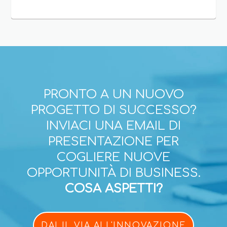
PRONTO A UN NUOVO
PROGETTO DI SUCCESSO?
INVIACI UNA EMAIL DI
PRESENTAZIONE PER
COGLIERE NUOVE
OPPORTUNITÀ DI BUSINESS.
COSA ASPETTI?
DAI IL VIA ALL'INNOVAZIONE