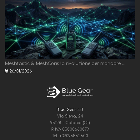
Meshtastic & MeshCore: la rivoluzione per mandare ...
26/01/2026
Blue Gear s.r.l
Via Siena, 24
95128 - Catania (CT)
P. IVA 05800660879
Tel.
+39095552600