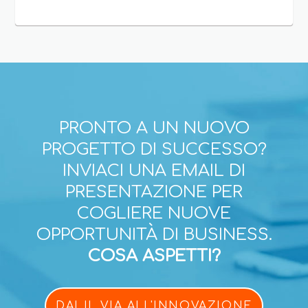
PRONTO A UN NUOVO
PROGETTO DI SUCCESSO?
INVIACI UNA EMAIL DI
PRESENTAZIONE PER
COGLIERE NUOVE
OPPORTUNITÀ DI BUSINESS.
COSA ASPETTI?
DAI IL VIA ALL'INNOVAZIONE