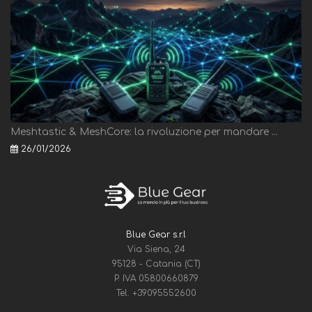
Meshtastic & MeshCore: la rivoluzione per mandare ...
26/01/2026
Blue Gear s.r.l
Via Siena, 24
95128 - Catania (CT)
P. IVA 05800660879
Tel.
+39095552600