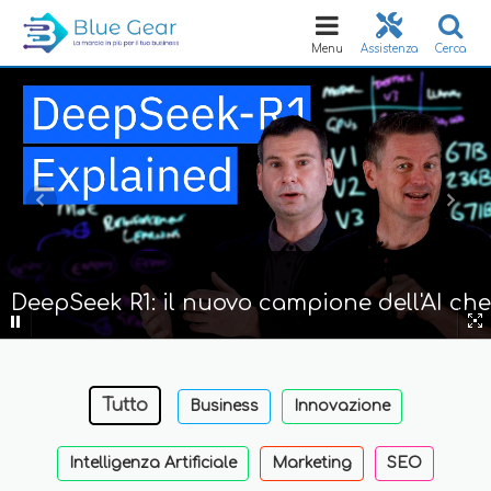
Toggle
navigation
Menu
Assistenza
Cerca
DeepSeek R1: il nuovo campione dell'AI che
sfida OpenAI a costi ridotti
Tutto
Business
Innovazione
Intelligenza Artificiale
Marketing
SEO